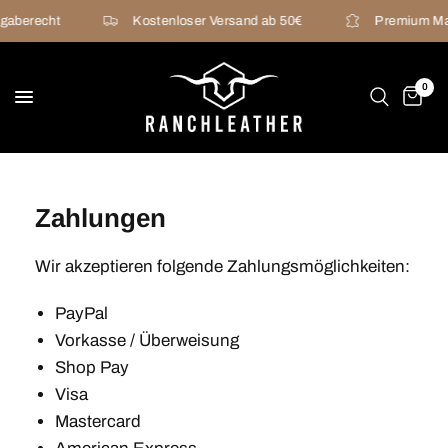
gaberecht
Kostenloser Versand ab 50€
Premium Mat
0
Zahlungen
Wir akzeptieren folgende Zahlungsmöglichkeiten:
PayPal
Vorkasse / Überweisung
Shop Pay
Visa
Mastercard